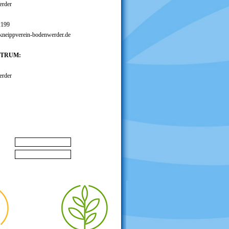
erder
2199
kneippverein-bodenwerder.de
NTRUM:
erder