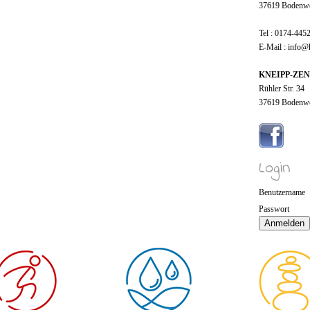
37619 Bodenw
Tel : 0174-445
E-Mail : info@
KNEIPP-ZE
Rühler Str. 34
37619 Bodenw
Login
Benutzername
Passwort
Anmelden